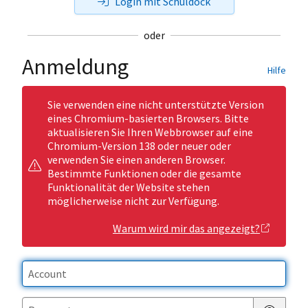
Login mit Schuldock
oder
Anmeldung
Hilfe
Sie verwenden eine nicht unterstützte Version
eines Chromium-basierten Browsers. Bitte
aktualisieren Sie Ihren Webbrowser auf eine
Chromium-Version 138 oder neuer oder
verwenden Sie einen anderen Browser.
Bestimmte Funktionen oder die gesamte
Funktionalität der Website stehen
möglicherweise nicht zur Verfügung.
Warum wird mir das angezeigt?